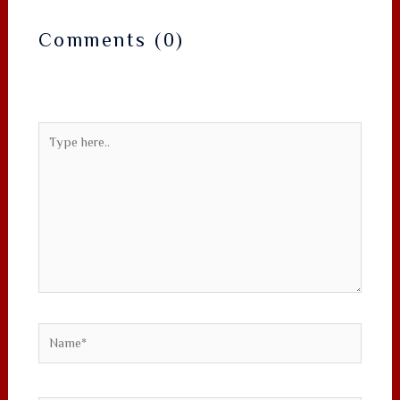
Comments (0)
Your email address will not be published.
Required
fields are marked
*
Type
here..
Name*