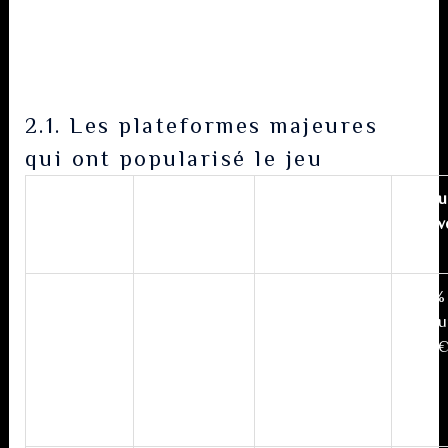
en mode live, qui offrent une expérience proche du
casino terrestre tout en conservant la commodité du jeu
depuis un smartphone.
2.1. Les plateformes majeures
qui ont popularisé le jeu
Plateforme
Année
Innovation
Bonu
d’intégration
UI/UX
bienv
du Sic Bo
Betway
2014
Interface
100 %
tactile
jusqu
responsive,
200 
tableau de
mise
dynamique