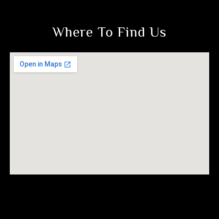
Where To Find Us