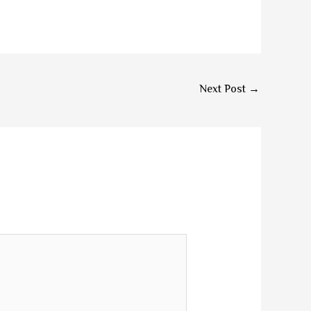
Next Post
→