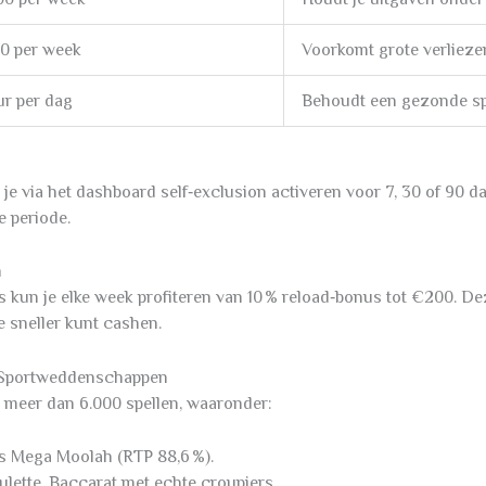
0 per week
Voorkomt grote verlieze
ur per dag
Behoudt een gezonde sp
n je via het dashboard self‑exclusion activeren voor 7, 30 of 90 d
 periode.
n
kun je elke week profiteren van 10 % reload‑bonus tot €200. De
 sneller kunt cashen.
en Sportweddenschappen
 meer dan 6.000 spellen, waaronder:
ls Mega Moolah (RTP 88,6 %).
oulette, Baccarat met echte croupiers.