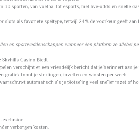
0 sporten, van voetbal tot esports, met live‑odds en snelle cas
or slots als favoriete speltype, terwijl 24 % de voorkeur geeft aan l
llen en sportweddenschappen wanneer één platform ze allebei pe
 Skyhills Casino Biedt
elen verschijnt er een vriendelijk bericht dat je herinnert aan je 
n grafiek toont je stortingen, inzetten en winsten per week.
aarschuwt automatisch als je plotseling veel sneller inzet of h
f‑exclusion.
der verborgen kosten.