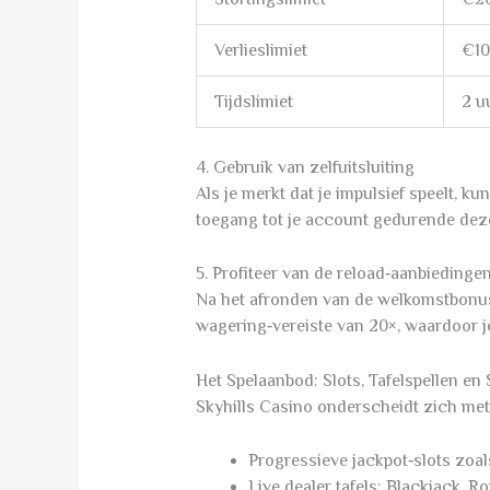
Verlieslimiet
€10
Tijdslimiet
2 u
4. Gebruik van zelfuitsluiting
Als je merkt dat je impulsief speelt, ku
toegang tot je account gedurende deze
5. Profiteer van de reload‑aanbiedinge
Na het afronden van de welkomstbonus 
wagering‑vereiste van 20×, waardoor je
Het Spelaanbod: Slots, Tafelspellen 
Skyhills Casino onderscheidt zich met
Progressieve jackpot‑slots zoa
Live dealer tafels: Blackjack, R