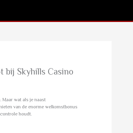
bij Skyhills Casino
. Maar wat als je naast
t genieten van de enorme welkomstbonus
 controle houdt.