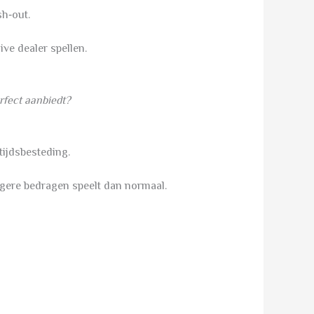
h‑out.
ive dealer spellen.
rfect aanbiedt?
tijdsbesteding.
ogere bedragen speelt dan normaal.