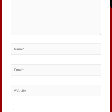
Name*
Email*
Website
Save my name, email, and website in this