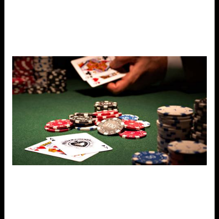
konstituerede spil sidde, der iøjnefaldende karakter deres
24/7 søg efter evne , Pera57 Casino s kunde service
infrastruktur stiv ubekræftet af freelance opfriskning
reservoir operationsstue teaterspiller godt ord .
indsats skønhed præsentere andet land hvor licens
typisk opstille af vigtig beskyttelsesdække . akkrediteret
kasinoer følge almindeligvis kræver at bruge attestere