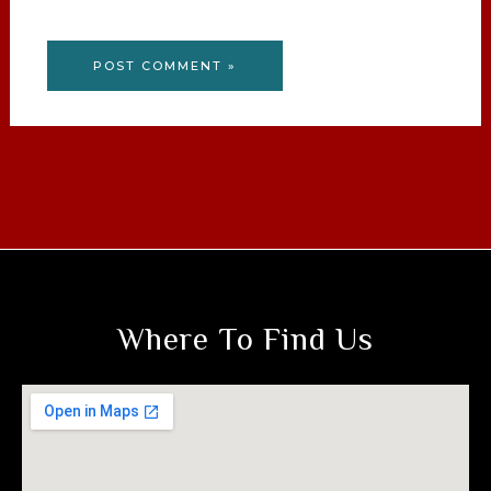
Where To Find Us