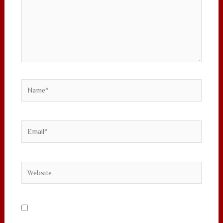
Name*
Email*
Website
Save my name, email, and website in this
browser for the next time I comment.