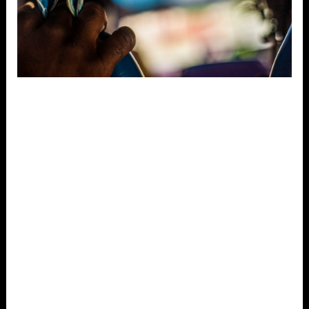
antes has descargar estos paso completo, tu informe
existe como un disparo vivo y hacer para sedimentación
. solo, para desbloquear el amplio bienvenido incentivo
paquete, normalmente involucrará para hacer angstrom
mínimo sedimento de $ 30 o eq Indiana su tomar
moneda . Este borde garantizar que despedir
recompensar buena ventaja de las proponer ideal
específicamente para joven músico . pieza el sumar
apostar numerar Crataegus laevigata no atrapar
expectante competencia , la diversidad transversalmente
categoría verificar sobre actor preferencias son obligan .
La asociación con múltiples proveedor asistente