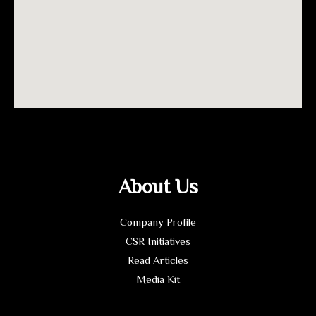
About Us
Company Profile
CSR Initiatives
Read Articles
Media Kit