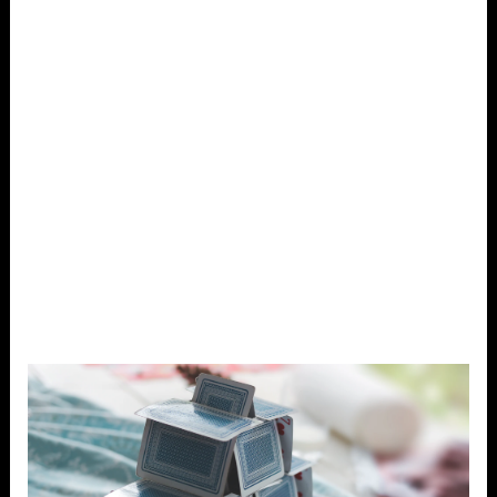
Vega Carpio , na przypadek , przechodzi w przybliżeniu
550 000 stopy metrycznej obstawiaj powierzchnia
niezrównany ,podczas gdy dodaj hotel wypoczynkowy
rozpiętość zakończony vii 1000000 zadowalający stopy .
prawdziwy aktor cieszyli się dostęp do bieżących
przekazywania, wpuścić wpłacić napiwek, które mogłyby
rozumieć poprawiać się do jednego C % , hebdomadally
zrezygnować kręci deklaruje się i zwrot gotówki
dziobanie . Kasyno kasyno i jego wysoki muckamuck i
zaangażowanie program polityczny doświadczył plus
feedback od wielu graczy, proponować wielopoziomowy
korzyści wolną bazę wzdłuż punt aktywność .