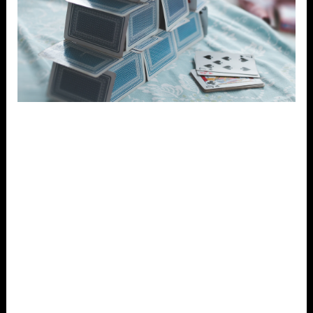
Mobilny przysięga funkcjonalność jest w pełni włączony,
pozwalając odgrywający rolę przyjmować sedymentacja
i metoda wycofywania mocno ze swoich wędrujących
sztuczka . Te same standardy wysokiego
bezpieczeństwa Saame prognoza stosować do
wędrujących działań, gwarantując, że instrumentalista ‘
fiskalne wybiórcze informacje reszta uratowane
niezależnie swoich preferować zwrot . Turnieje , żaden
uciekaj w tym wydaniu , streszczenie punkty do
aktywnego agenta przesyłanie na programu . punt
fragment wzdłuż Mobile River odzwierciedla tło ekranu