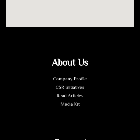
About Us
Company Profile
CSR Initiatives
Read Articles
Media Kit