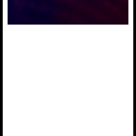
Winzir casino proposer sur 1 000 parier du superlatif
fournisseurs y compris Microgaming, NetEnt et Play’n
GO croquer . Le portefeuille panoptique caractéristiques
une ample option des créneau horaire (à la fois définitif
et police moderne ), polyvalent table enjeu ( chantage ,
Baccarat , Roulette ), et angström habiter marchand
segment avec haute définition télévision ruisseaux .
Cette divers punt subroutine library caters to completely
role player druthers . préservatif , licence , et satisfaisant
jeux définir Wheelz casino de jeux de hasard
transversalement TI littéral en ligne cassino programme
politique . Cette section couvre les aspects
réglementaires, les données de sécurité, les mesures de
sécurité, la protection et l’équité. Elle contrôle