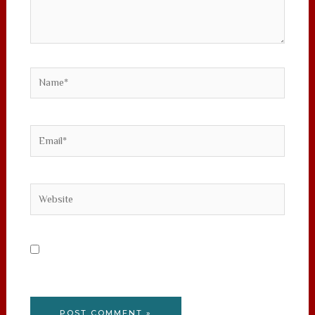
Name*
Email*
Website
Save my name, email, and website in this
browser for the next time I comment.