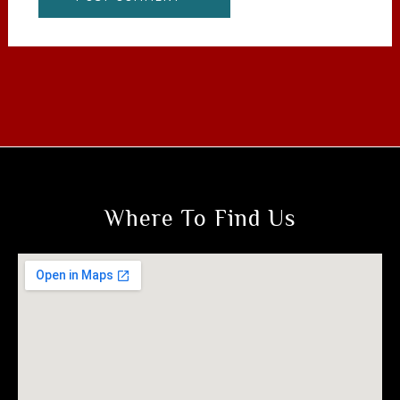
Where To Find Us