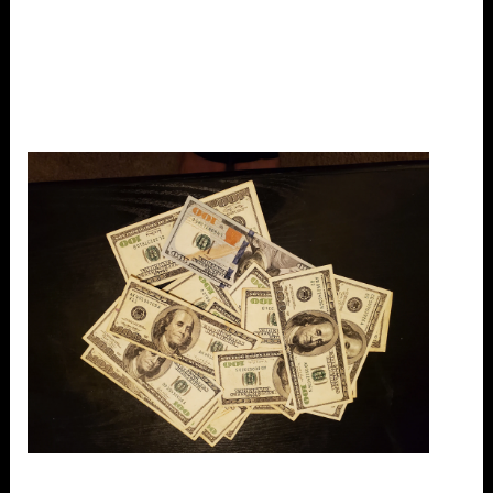
levendig chat en e-mail, met verhaal, deposito en
stimulans helpen, en regionaal begeleiding voor Nieuw-
Zeeland waar van toepassing ( generator :
CasinoRewards.com ) .