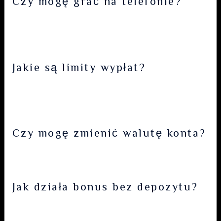
Czy mogę grać na telefonie?
Tak, kasyno oferuje w pełni zoptymalizowaną wersję
mobilną oraz progresywną aplikację webową (PWA),
którą możesz dodać do ekranu głównego telefonu.
Jakie są limity wypłat?
Limity zależą od metody płatności i statusu
lojalnościowego. Dla zwykłych graczy maksymalna
wypłata wynosi 10 000 PLN miesięcznie.
Czy mogę zmienić walutę konta?
Nie, waluta konta jest ustalana przy rejestracji i nie
można jej później zmienić.
Jak działa bonus bez depozytu?
Bonus bez depozytu jest przyznawany po rejestracji bez
konieczności wpłaty. Wymóg obrotu jest zazwyczaj