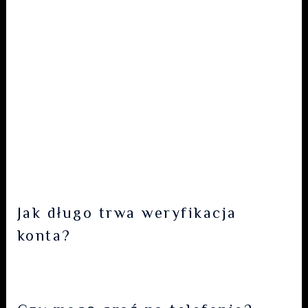
spełniłeś wymogi obrotu bonusu i że twoje dane
są zgodne z tymi w KYC.
Gra się zacina.
Wyczyść pamięć podręczną
przeglądarki lub wyłącz blokadę reklam. Jeśli
używasz VPN, wyłącz go.
Otrzymuję błąd podczas rejestracji.
Sprawdź, czy
nie używasz już istniejącego adresu e-mail.
Możesz też spróbować skorzystać z innej
przeglądarki.
Szybkie odpowiedzi
Jak długo trwa weryfikacja
konta?
Weryfikacja trwa zazwyczaj od 24 do 48 godzin, ale
może się wydłużyć w przypadku dodatkowych kontroli.