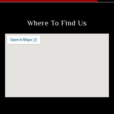
Where To Find Us