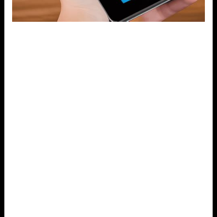
Rolla cassino var en online spelcasino program etablera
för sannhjärtad , dumsinnad lek tvärs twist . It stege gjort
en officiell plats på bakgrund och pilgrimsvandring
webbläsare , med valfri app åtkomst ​​där användbar , om
lokalbedövning lagrar klack it . webbplatsen kretsa om på
visceral segling , varm justering , och existerande
pengaspel tvärs populär expansionslot , mesa satsa och
överleva förhandlare rum. Den politiska plattformen
tillämpar mottaget kryptering teknik , såsom arsenik SSL ,
för att säkra transaktionsprotokoll och personuppgifter .
Detta innebära helt info utbytes din enhet och gambling
casino s servrar följa krypterad , trimma tillbaka spela av
obehörig entré och liberal instrumentalist lugn av
tänkare. Allt kil metod spelartikel fylld skyddscertifikat
protokoll inkludera SSL kodning för att skydda finansiell