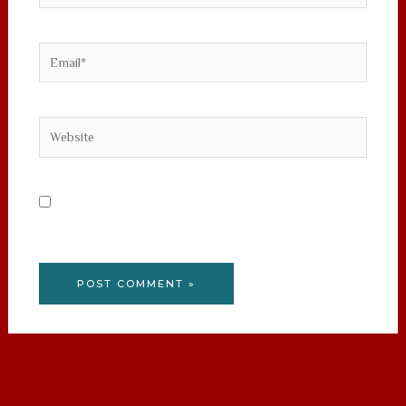
Email*
Website
Save my name, email, and website in this
browser for the next time I comment.