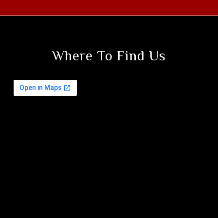
Where To Find Us