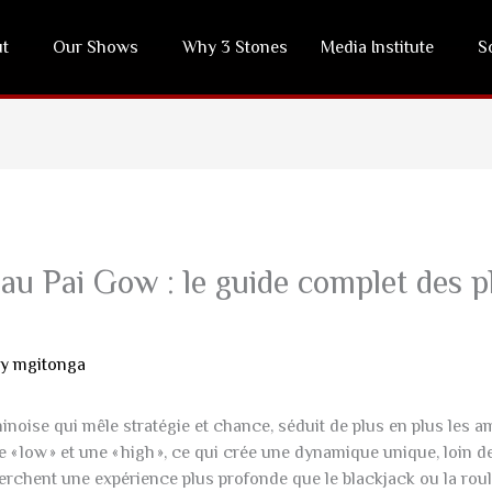
t
Our Shows
Why 3 Stones
Media Institute
S
au Pai Gow : le guide complet des p
By
mgitonga
hinoise qui mêle stratégie et chance, séduit de plus en plus les 
« low » et une « high », ce qui crée une dynamique unique, loin d
cherchent une expérience plus profonde que le blackjack ou la roul