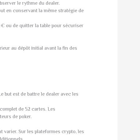
server le rythme du dealer.
tout en conservant la même stratégie de
10 € ou de quitter la table pour sécuriser
ieur au dépôt initial avant la fin des
e but est de battre le dealer avec les
 complet de 52 cartes. Les
teurs de poker.
varier. Sur les plateformes crypto, les
ditionnels.