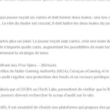
ue joueur reçoit six cartes et doit former deux mains : une low d
 Le rôle du dealer est crucial ; il doit battre les deux mains du j
artes plus un joker. Le joueur reçoit sept cartes, crée une main d
 de n’importe quelle carte, augmentant les possibilités de main for
èrement la stratégie de mise.
 offrant des Free Spins – 260 mots
t celles de Malte Gaming Authority (MGA), Curaçao eGaming et
dit régulier, une protection des fonds et un recours juridique e
réalisés par eCOGRA ou iTech Labs, permettent de vérifier que 
oueurs doivent rechercher le sceau d’audit sur le site.
tifs, il est essentiel de choisir une plateforme qui propose des po