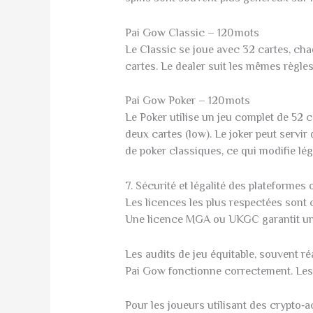
Pai Gow Classic – 120 mots
Le Classic se joue avec 32 cartes, chaq
cartes. Le dealer suit les mêmes règles.
Pai Gow Poker – 120 mots
Le Poker utilise un jeu complet de 52 c
deux cartes (low). Le joker peut servir
de poker classiques, ce qui modifie lég
7. Sécurité et légalité des plateformes
Les licences les plus respectées son
Une licence MGA ou UKGC garantit un au
Les audits de jeu équitable, souvent 
Pai Gow fonctionne correctement. Les j
Pour les joueurs utilisant des crypto‑ac