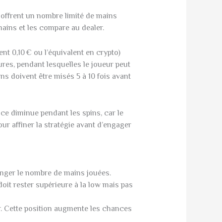
 offrent un nombre limité de mains
ains et les compare au dealer.
ent 0,10 € ou l’équivalent en crypto)
ures, pendant lesquelles le joueur peut
ns doivent être misés 5 à 10 fois avant
ance diminue pendant les spins, car le
our affiner la stratégie avant d’engager
longer le nombre de mains jouées.
 doit rester supérieure à la low mais pas
ker. Cette position augmente les chances