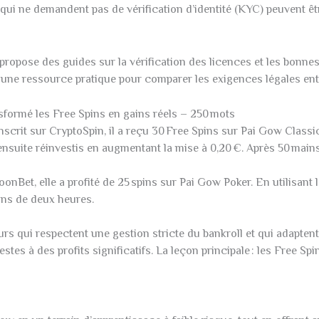
qui ne demandent pas de vérification d’identité (KYC) peuvent êtr
propose des guides sur la vérification des licences et les bonnes
e une ressource pratique pour comparer les exigences légales entr
nsformé les Free Spins en gains réels – 250 mots
inscrit sur CryptoSpin, il a reçu 30 Free Spins sur Pai Gow Classic
 ensuite réinvestis en augmentant la mise à 0,20 €. Après 50 main
oonBet, elle a profité de 25 spins sur Pai Gow Poker. En utilisant l
oins de deux heures.
urs qui respectent une gestion stricte du bankroll et qui adapten
es à des profits significatifs. La leçon principale : les Free Spin