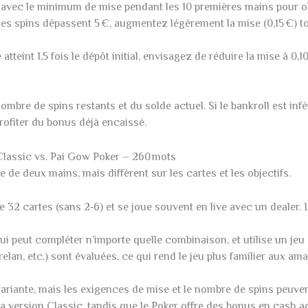
vec le minimum de mise pendant les 10 premières mains pour ob
 des spins dépassent 5 €, augmentez légèrement la mise (0,15 €) 
 atteint 1,5 fois le dépôt initial, envisagez de réduire la mise à 0,
mbre de spins restants et du solde actuel. Si le bankroll est infér
 profiter du bonus déjà encaissé.
 Classic vs. Pai Gow Poker – 260 mots
 de deux mains, mais diffèrent sur les cartes et les objectifs.
e 32 cartes (sans 2‑6) et se joue souvent en live avec un dealer. L
ui peut compléter n’importe quelle combinaison, et utilise un jeu
elan, etc.) sont évaluées, ce qui rend le jeu plus familier aux ama
riante, mais les exigences de mise et le nombre de spins peuvent 
a version Classic, tandis que le Poker offre des bonus en cash ad