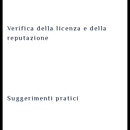
per i giocatori internazionali, ma la volatilità del
prezzo può introdurre rischi aggiuntivi.
Verifica della licenza e della
reputazione
Prima di collegare un conto bancario o un wallet,
controlla che l’istituto finanziario sia autorizzato da
autorità riconosciute (es. FCA, Banca d’Italia). Consulta i
registri pubblici e le recensioni di altri high‑roller per
assicurarti che non vi siano segnalazioni di ritardi nei
payout.
Suggerimenti pratici
Imposta
limiti di spesa giornalieri
direttamente dal
pannello di controllo del casinò; molti siti offrono
notifiche push via SMS o email.
Attiva
avvisi di login da nuovi dispositivi
; questo