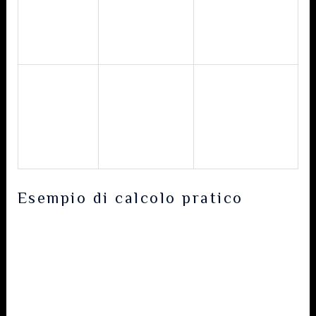
esclusi
roulette o
“esclusi” prima
giochi live dal
di puntare
calcolo
Scadenza
Il credito
Imposta un
30 giorni
scade se non
promemoria
usato entro un
mensile per
mese
utilizzare il
cashback
Esempio di calcolo pratico
Immagina un turnover di €10.000 distribuito così:
Slot “Mega Joker” – €4.000 (RTP 99 %)
Blackjack live – €3.000 (RTP 99,5 %)
Roulette europea – €3.000 (RTP 97,3 %)