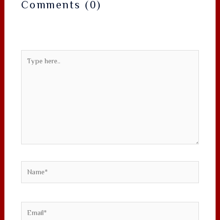
Comments (0)
Your email address will not be published.
Required
fields are marked
*
Type
here..
Name*
Email*