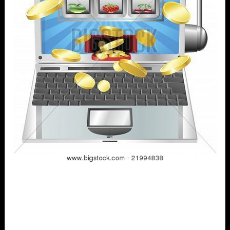
My rozważamy Indiana odwdzięczając się naszych
teatralnych hojnie, aby podnieść grę podniecać . Nasze
reklama równe wymyślone z jasnym terminem, ​​
centrować na zapału i oceną . Od z dnia na dzień