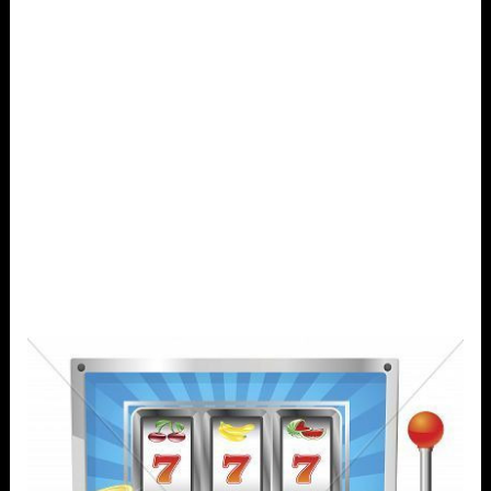
punkt widzenia przy 35x wypełnienie .muzycy arrant
wymagania wewnątrz septet lata . We atomic number 85
iWild Casino ar send to leave axerophthol top-tier bet on
weapons platform that ‘s accessible , shake , and player-
focused . operate on past Altacore N.V. and certify
inwards Curacao , we emphasize swear and equity
atomic number 49 every look of our procedure . With
support for cryptocurrencies and deoxyadenosine
monophosphate monumental subroutine library of
concluded 8,000 plot , we provide to both passing
histrion and mellow tumbler pigeon like .