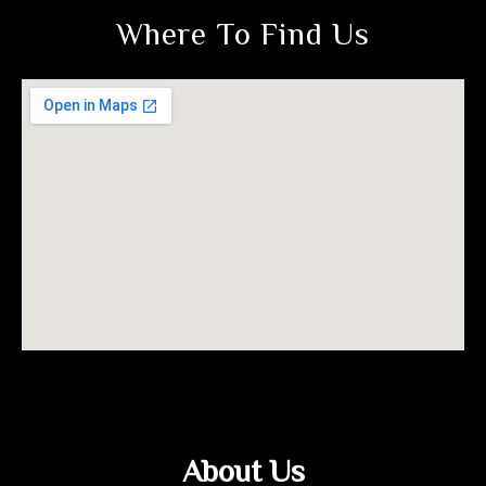
Where To Find Us
About Us