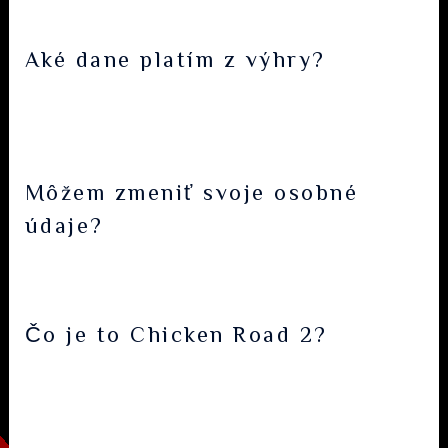
alebo Chrome.
Aké dane platím z výhry?
Pri licencii z Curacao si výhry zdaňujete sami podľa
miestnych predpisov. Odporúčame poradiť sa s
účtovníkom.
Môžem zmeniť svoje osobné
údaje?
Áno, v nastaveniach účtu. Pri zmene mena alebo adresy
budete musieť znova prejsť overením.
Čo je to Chicken Road 2?
Je to populárny video automat so špeciálnym herným
mechanizmom, ktorý nájdete v herni kasína.
Odporúčame vyskúšať demo verziu.