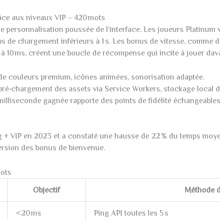
râce aux niveaux VIP – 420 mots
ne personnalisation poussée de l’interface. Les joueurs Platinum 
s de chargement inférieurs à 1 s. Les bonus de vitesse, comme d
e à 10 ms, créent une boucle de récompense qui incite à jouer dav
 de couleurs premium, icônes animées, sonorisation adaptée.
pré‑chargement des assets via Service Workers, stockage local d
illiseconde gagnée rapporte des points de fidélité échangeables
 + VIP en 2023 et a constaté une hausse de 22 % du temps moyen
ersion des bonus de bienvenue.
mots
Objectif
Méthode 
<20 ms
Ping API toutes les 5 s