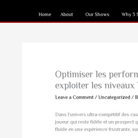
Skip
to
Home
About
Our Shows
Why 3 
content
Optimiser les perform
exploiter les niveau
Leave a Comment
/
Uncategorized
/ 
Dans l’univers ultra‑compétitif des casi
joueur qui reste fidèle et un prospect
fluide en une expérience frustrante, s