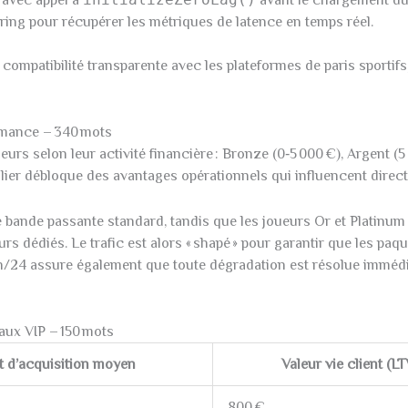
ing pour récupérer les métriques de latence en temps réel.
ompatibilité transparente avec les plateformes de paris sportifs,
ormance – 340 mots
urs selon leur activité financière : Bronze (0‑5 000 €), Argent (5 
lier débloque des avantages opérationnels qui influencent direct
bande passante standard, tandis que les joueurs Or et Platinum 
urs dédiés. Le trafic est alors « shapé » pour garantir que les paq
4 h/24 assure également que toute dégradation est résolue immédi
aux VIP – 150 mots
 d’acquisition moyen
Valeur vie client (LT
800 €