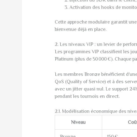
Activation des hooks de monitor
Cette approche modulaire garantit une c
bienvenue déjà en place.
2. Les niveaux VIP : un levier de perf
Les programmes VIP classifient les joue
Platinum (plus de 50 000 €). Chaque pa
Les membres Bronze bénéficient d’une 
QoS (Quality of Service) et à des serve
avec un jitter quasi nul. Le support 2
pendant les tournois en direct.
2.1. Modélisation économique des nive
Niveau
Coût
Bronze
150 €