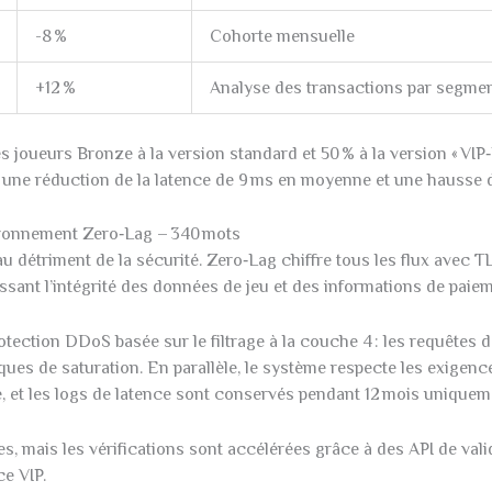
-8 %
Cohorte mensuelle
+12 %
Analyse des transactions par segme
s joueurs Bronze à la version standard et 50 % à la version « VI
 une réduction de la latence de 9 ms en moyenne et une hausse d
vironnement Zero‑Lag – 340 mots
 au détriment de la sécurité. Zero‑Lag chiffre tous les flux avec 
ssant l’intégrité des données de jeu et des informations de paiem
rotection DDoS basée sur le filtrage à la couche 4 : les requêtes
sques de saturation. En parallèle, le système respecte les exigen
, et les logs de latence sont conservés pendant 12 mois uniqueme
 mais les vérifications sont accélérées grâce à des API de valida
ce VIP.