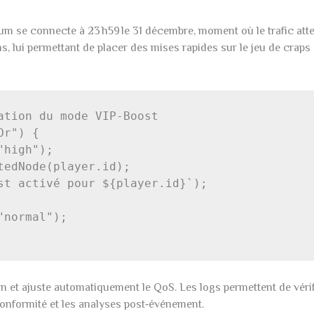
um se connecte à 23 h59 le 31 décembre, moment où le trafic atte
s, lui permettant de placer des mises rapides sur le jeu de craps e
ation du mode VIP‑Boost

r") {

high");

tedNode(player.id);

st activé pour ${player.id}`);

normal");

 et ajuste automatiquement le QoS. Les logs permettent de vérifi
e conformité et les analyses post‑événement.