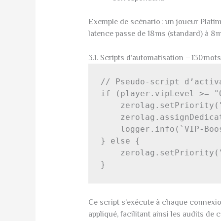
Exemple de scénario : un joueur Platin
latence passe de 18 ms (standard) à 8 m
3.1. Scripts d’automatisation – 130 mots
// Pseudo‑script d’activ
if (player.vipLevel >= "O
    zerolag.setPriority("
    zerolag.assignDedica
    logger.info(`VIP‑Boo
} else {

    zerolag.setPriority("
Ce script s’exécute à chaque connexion
appliqué, facilitant ainsi les audits d