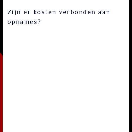
Zijn er kosten verbonden aan
opnames?
Het platform rekent geen kosten voor opnames, maar je
eigen bank of e-wallet kan transactiekosten in rekening
brengen.
Extra Tips – Verantwoord
Spelen
Gebruik de beschikbare tools om je speelgedrag onder
controle te houden: stel stortingslimieten in (dagelijks,
wekelijks of maandelijks), bepaal een sessielimiet (tijd) en
gebruik de zelfuitsluitingsoptie als je een pauze nodig
hebt.
Belangrijk:
Speel alleen met geld dat je kunt missen
en overschrijd nooit je eigen grenzen.