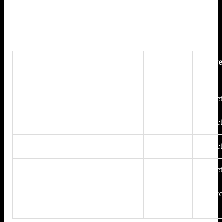
bonusberekening.
Betaalmethoden
Methode
Minimale
Maximale
Verwe
storting
storting
Visa/Mastercard
€10
€5.000
Direc
Skrill
€10
€10.000
Direc
Neteller
€10
€10.000
Direc
Paysafecard
€10
€250
Direc
Bankoverschrijving
€20
Geen
1-3 w
limiet