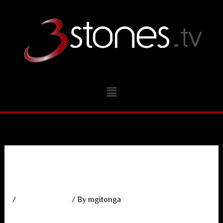
Skip
to
content
Menu
Online Poker Gids – Aanmelden,
Bonussen en Veiligheid
/
Uncategorized
/ By
mgitonga
Aan de slag met
Gg.Poker
is eenvoudig als je de stappen