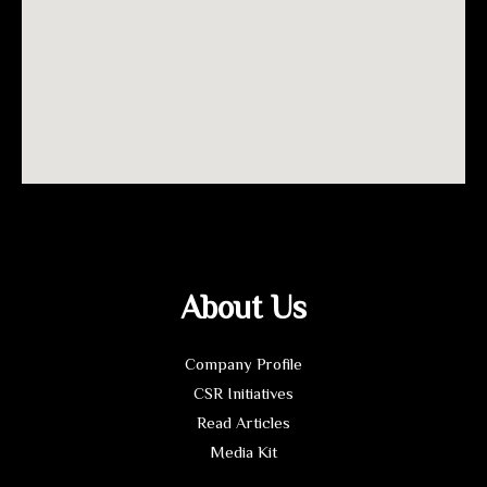
About Us
Company Profile
CSR Initiatives
Read Articles
Media Kit