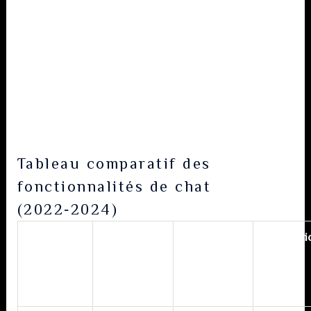
L’impact sur la rétention est double. D’une part, le chat
crée un sentiment d’appartenance ; d’autre part, il offre
un canal immédiat pour résoudre les problèmes
techniques ou poser des questions sur les bonus. Les
plateformes qui ont investi dans des systèmes de
modération en temps réel constatent un taux de churn
inférieur de 9 % par rapport à leurs concurrents moins
interactifs.
Tableau comparatif des
fonctionnalités de chat
(2022‑2024)
Plateforme
Chat texte
Chat
Modérati
uniquement
vidéo‑audio
IA