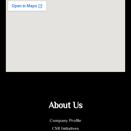
About Us
Company Profile
CSR Initiatives