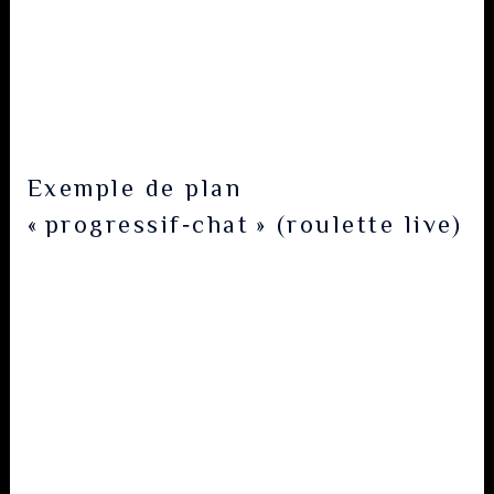
base.
Sélection de tables à forte volatilité
: grâce aux
indicateurs partagés en temps réel (RTP,
fréquence des bonus), les joueurs identifient les
tables où le jackpot progresse le plus rapidement.
Exemple de plan
« progressif‑chat » (roulette live)
Capital initial : 1 000 €.
Mise de base : 20 € (2 % du capital).
Le chat indique un bonus spin de 3 x pendant les 5
prochains tours.
Augmentation de la mise à 30 € pendant ces
tours.
Si le jackpot n’est pas atteint, retour à 20 €.
Après chaque gain, réajustement du pourcentage
à 2,5 % du nouveau capital.