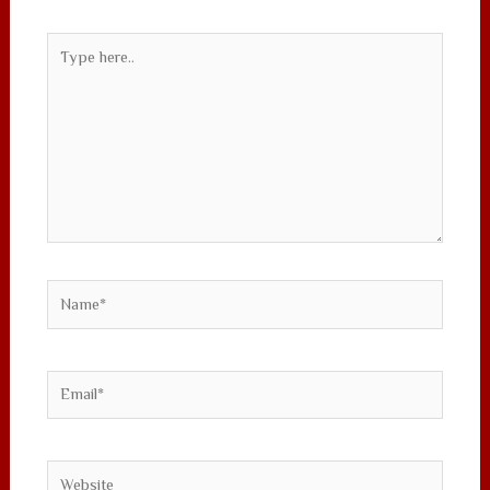
Type
here..
Name*
Email*
Website