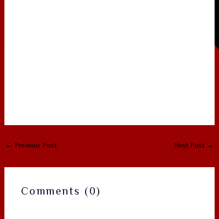
vigilant face aux promesses trompeuses, vous
maximisez vos chances de gagner tout en respectant
votre budget.
N’attendez pas le dernier jour de l’année : testez dès
maintenant les astuces présentées, récoltez vos
free‑spins de Noël et utilisez les gains de façon
responsable pour rendre vos fêtes encore plus joyeuses.
Joyeux jeu et bonnes fêtes !
←
Previous Post
Next Post
→
Comments (0)
Your email address will not be published.
Required
fields are marked
*