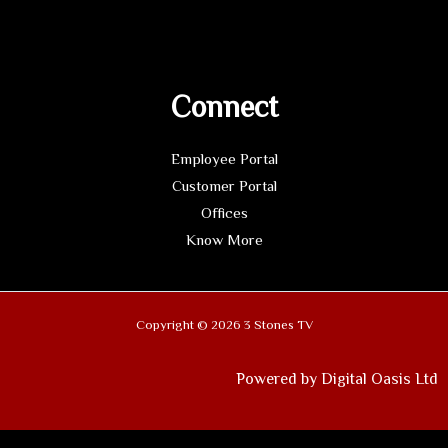
Connect
Employee Portal
Customer Portal
Offices
Know More
Copyright © 2026 3 Stones TV
Powered by Digital Oasis Ltd