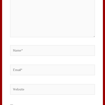
here..
Name*
Email*
Website