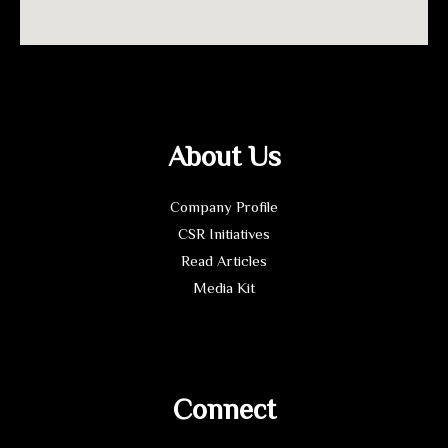
About Us
Company Profile
CSR Initiatives
Read Articles
Media Kit
Connect