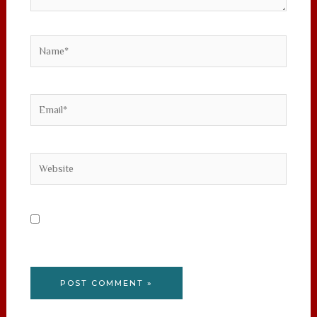
Name*
Email*
Website
Save my name, email, and website in this
browser for the next time I comment.