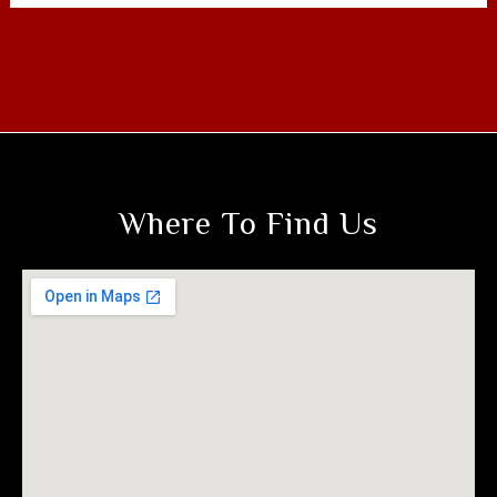
Where To Find Us