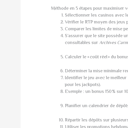
Méthode en 5 étapes pour maximiser vo
Sélectionner les casinos avec l
Vérifier le RTP moyen des jeux 
Comparer les limites de mise pen
S’assurer que le site possède un
consultables sur
Archives Carme
Calculer le « coût réel » du bonu
Déterminer la mise minimale requ
Identifier le jeu avec le meilleur
pour les jackpots).
Exemple : un bonus 150 % sur 100
Planifier un calendrier de dépôt
Répartir les dépôts sur plusieu
Utiliser les promotions hebdoma