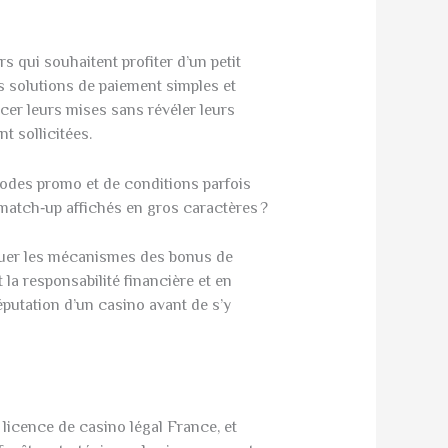
 qui souhaitent profiter d’un petit
es solutions de paiement simples et
er leurs mises sans révéler leurs
t sollicitées.
odes promo et de conditions parfois
 match‑up affichés en gros caractères ?
tiquer les mécanismes des bonus de
 la responsabilité financière et en
éputation d’un casino avant de s’y
 licence de casino légal France, et