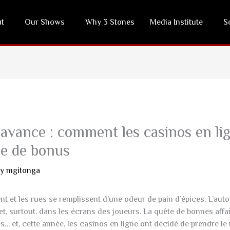
t
Our Shows
Why 3 Stones
Media Institute
S
n avance : comment les casinos en l
he de bonus
By
mgitonga
inent et les rues se remplissent d’une odeur de pain d’épices. L’auto
 et, surtout, dans les écrans des joueurs. La quête de bonnes affai
s… et, cette année, les casinos en ligne ont décidé de prendre le