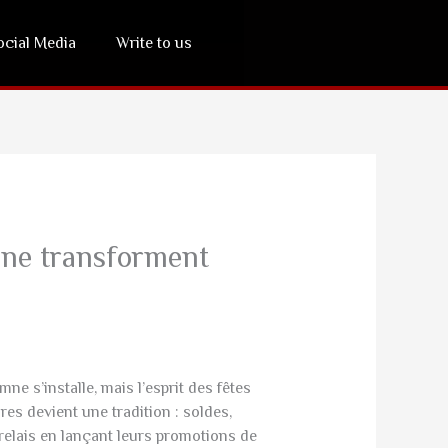
ocial Media
Write to us
igne transforment
mne s’installe, mais l’esprit des fêtes
res devient une tradition : soldes,
 relais en lançant leurs promotions de