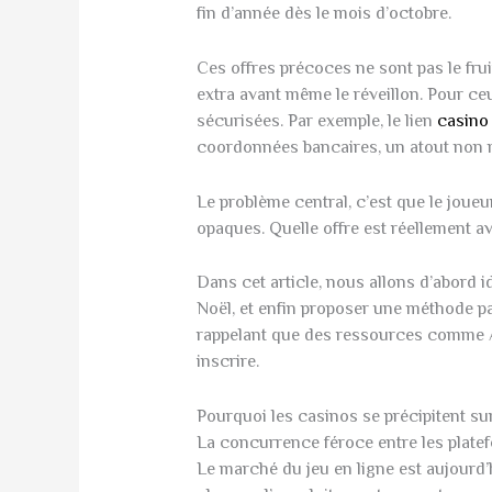
fin d’année dès le mois d’octobre.
Ces offres précoces ne sont pas le fru
extra avant même le réveillon. Pour ceu
sécurisées. Par exemple, le lien
casino
coordonnées bancaires, un atout non né
Le problème central, c’est que le jou
opaques. Quelle offre est réellement a
Dans cet article, nous allons d’abord i
Noël, et enfin proposer une méthode pas‑
rappelant que des ressources comme Arc
inscrire.
Pourquoi les casinos se précipitent su
La concurrence féroce entre les plate
Le marché du jeu en ligne est aujourd’