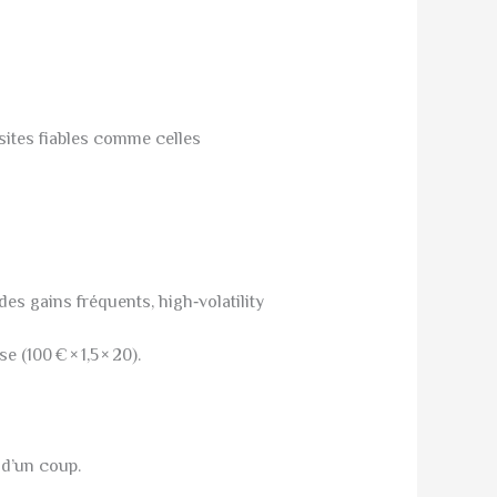
 sites fiables comme celles
 des gains fréquents, high‑volatility
(100 € × 1,5 × 20).
 d’un coup.