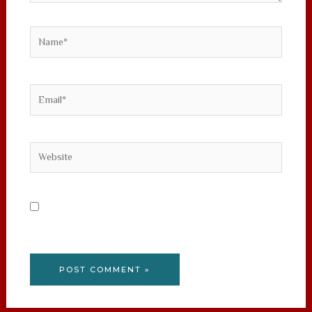
Name*
Email*
Website
Save my name, email, and website in this
browser for the next time I comment.