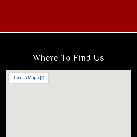
Where To Find Us