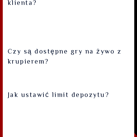
klienta?
Najszybszym sposobem jest czat na żywo, dostępny
24/7. Można też wysłać e-mail na adres support [at]
casinomarvel.com, ale odpowiedź może zająć do 24
godzin.
Czy są dostępne gry na żywo z
krupierem?
Tak, w Casino Marvel znajdziesz bogaty wybór gier live
od Evolution Gaming, m.in. blackjack, ruletkę i baccarat.
Jak ustawić limit depozytu?
Po zalogowaniu wejdź w ustawienia konta → sekcja
„Odpowiedzialna gra”. Możesz ustawić limity dzienne,
tygodniowe lub miesięczne.
Podsumowanie