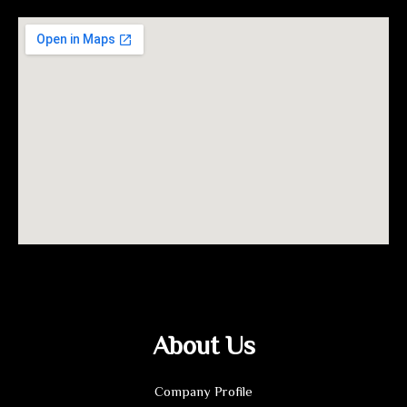
About Us
Company Profile