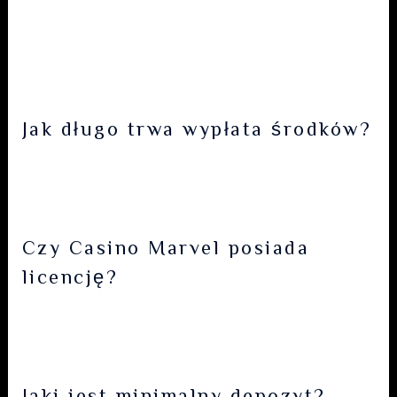
Casino Marvel akceptuje karty kredytowe (Visa,
Mastercard), portfele elektroniczne (Skrill, Neteller),
przelewy bankowe oraz kryptowaluty (Bitcoin,
Ethereum).
Jak długo trwa wypłata środków?
Portfele elektroniczne – do 24 godzin, karty – 1–3 dni
robocze, przelewy bankowe – 3–5 dni, kryptowaluty – do
1 godziny po potwierdzeniu sieci.
Czy Casino Marvel posiada
licencję?
Tak, działa na licencji Curacao eGaming. Pamiętaj, że
wygrane mogą podlegać opodatkowaniu w zależności
od lokalnych przepisów.
Jaki jest minimalny depozyt?