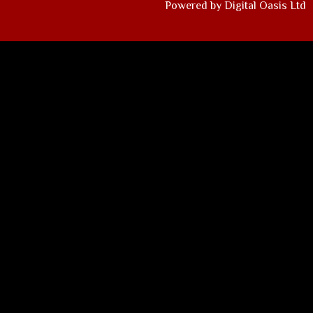
Powered by Digital Oasis Ltd