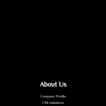
About Us
Company Profile
CSR Initiatives