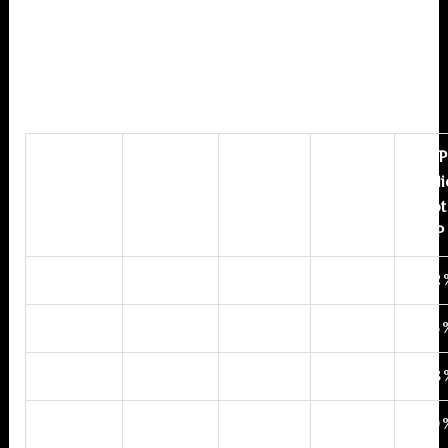
cash equivalente. Inoltre, la percentuale di utenti che
passano a un livello superiore è cresciuta del 18 % negli
ultimi 12 mesi, segno che le offerte basate su spin stanno
effettivamente incentivando la fedeltà.
Tier
Deposito
Bonus
Free
RTP
minimo
cash
spins
medi
(€/anno)
medio
incluse
slot
VIP
Silver
5 000
€5 000
100
96,2 
Gold
10 000
€12 000
250
96,5 
Platinum
25 000
€30 000
500
96,8 
Diamond
50 000
€60 000
1 000
97,0 