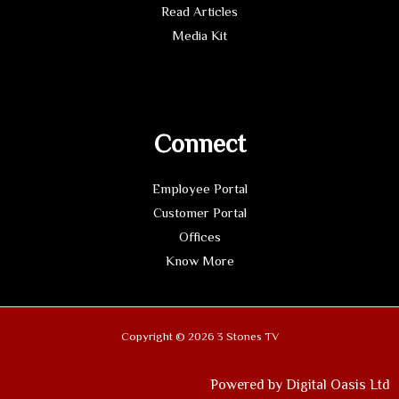
Read Articles
Media Kit
Connect
Employee Portal
Customer Portal
Offices
Know More
Copyright © 2026 3 Stones TV
Powered by Digital Oasis Ltd