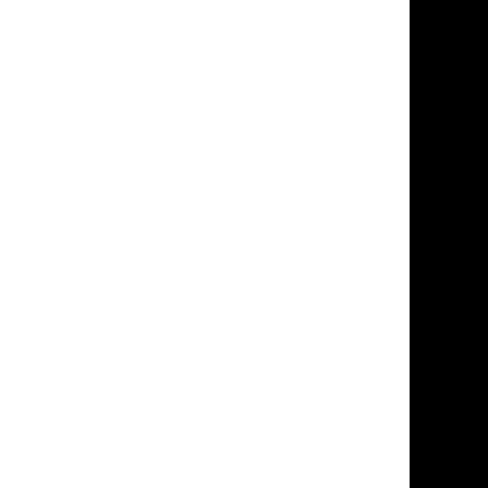
 de 100 € devient 120 €, avec une
de 45 jours, idéal pour les vacances
ant le mois d’août) avec le bonus
ial.
iming, limites et