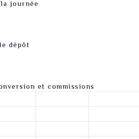
la journée
ets connaissent des variations de charge. En général, les créneau
ndial est moindre. Déposer à ce moment garantit un traitement qua
lenché.
de dépôt
e paiement pour lutter contre le blanchiment d’argent. En France,
s, mais les e‑wallets permettent de définir des seuils personnels 
de votre portefeuille vous aide à rester dans le cadre légal tout 
conversion et commissions
e dépôt (€)
Frais de retrait (€)
Conversion dev
a même devise)
0,30 € + 2 %
0 % (si même devise)
1,50 €
0,5 %