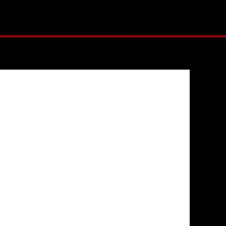
 numériques et aux
d’une ambiance détendue tout en faisant
 ralentissement : les joueurs
es sans perdre de temps.