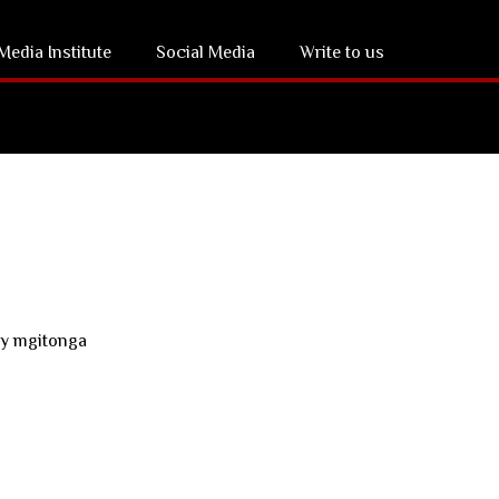
Media Institute
Social Media
Write to us
er vos gains grâce aux portefeuilles
 ligne
By
mgitonga
nt et les terrasses s’animent. C’est le moment idéal pour profiter 
le blackjack. Le boom des jeux en ligne ne montre aucun signe de
ité et surtout la possibilité de profiter de promotions saisonnièr