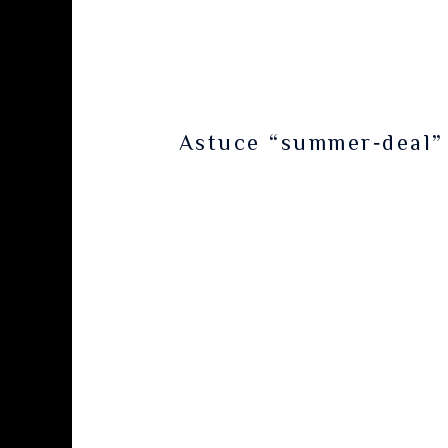
Casino Luna
offre un
bonus de 
exigence de mise de 30 x sur le
d’été.
Astuce “summer‑deal”
Combinez les promotions saisonnières 
e‑wallet de 20 %. En déposant 200 € via
20 % de bonus e‑wallet → 40 €
50 % de bonus d’été → 100 €
Total crédit = 340 €. Cette superpositi
4. Optimiser ses dé
frais – 450 mots