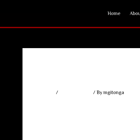
Skip
to
Home
Abou
content
Guide complet pour A
/
Uncategorized
/ By
mgitonga
Avant de vous inscrire sur
Application
l’argent. Arlequin Casino propose une 
gratuit. Que vous cherchiez à effectue
donnera toutes les clés pour une expér