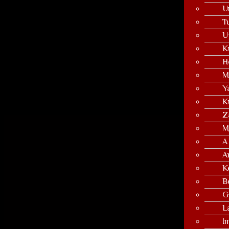
U
T
U
K
H
M
Y
K
Z
M
A 
A
K
B
G
L
I