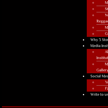
M
S
N
Regga
M
G
Why 3 Sto
Media Inst
A
Institu
M
Galler
Social Me
Y
F
Write to u