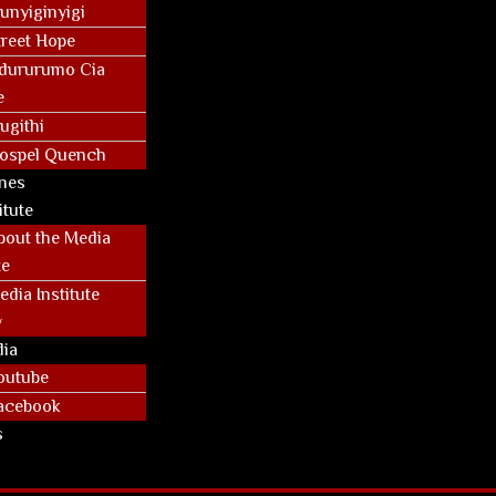
unyiginyigi
treet Hope
dururumo Cia
e
ugithi
ospel Quench
nes
itute
bout the Media
te
edia Institute
y
dia
outube
acebook
s