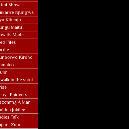
rimi Show
uikarire Njung’wa
yu Kihenjo
ungu Maitu
ow its Made
ed Files
ardie
unoorwo Kiroho
amaleo
uini
walk in the spirit
rise
enya Poineers
ecoming A Man
olden Jubilee
adies Talk
mpact Zone