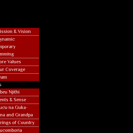
ission & Vision
ynamic
mporary
amming
ore Values
ur Coverage
eam
s
beu Njithi
ents & Sense
ucu na Guka-
ma and Grandpa
trings of Country
ucomboria