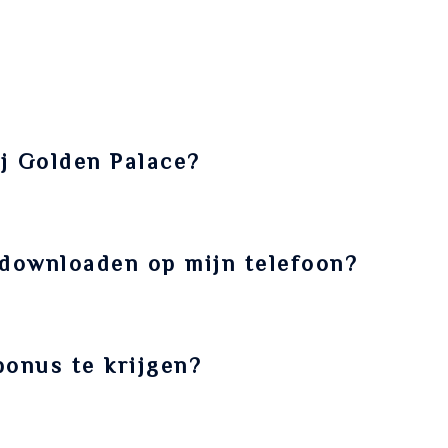
 bieden nog betere kansen. Vermijd progressieve jackpotslots; d
j Golden Palace?
en tijdens het storten. De bonus wordt automatisch toegevoegd 
 downloaden op mijn telefoon?
ebapp (PWA). U kunt deze toevoegen aan uw startscherm via de br
bonus te krijgen?
. Hogere bonussen kunnen een hogere minimale storting vereise