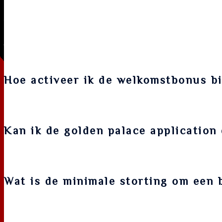
Tafelspellen zoals blackjack (RTP tot 99,5% bij optimaal spel)
variantie.
Veelgestelde vragen
Hoe activeer ik de welkomstbonus bi
Nadat u zich heeft geregistreerd, kunt u de bonuscode invoer
Kan ik de golden palace application
Golden Palace biedt een mobiele website en een progressieve w
Wat is de minimale storting om een 
De minimale storting voor de welkomstbonus is doorgaans €10