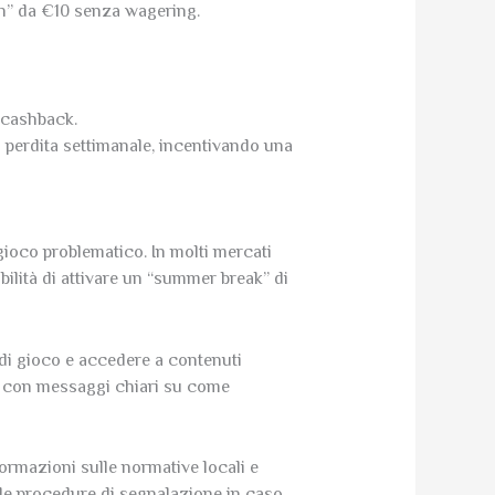
on” da €10 senza wagering.
i cashback.
 perdita settimanale, incentivando una
gioco problematico. In molti mercati
bilità di attivare un “summer break” di
o di gioco e accedere a contenuti
pp, con messaggi chiari su come
ormazioni sulle normative locali e
e le procedure di segnalazione in caso