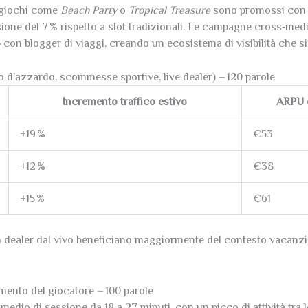
: giochi come
Beach Party
o
Tropical Treasure
sono promossi con v
ione del 7 % rispetto a slot tradizionali. Le campagne cross‑me
n blogger di viaggi, creando un ecosistema di visibilità che si 
co d’azzardo, scommesse sportive, live dealer) – 120 parole
Incremento traffico estivo
ARPU 
+19 %
€53
+12 %
€38
+15 %
€61
n dealer dal vivo beneficiano maggiormente del contesto vacanzie
amento del giocatore – 100 parole
dio di sessione da 18 a 27 minuti, con un picco di attività tra l