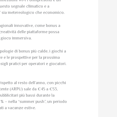
connessioni Wi‑Fi onnipresenti e un
questo segnale climatico e a
o” sia metereologico che economico.
agionali innovative, come bonus a
creatività delle piattaforme possa
i gioco immersiva.
ologie di bonus più calde, i giochi a
le e le prospettive per la prossima
igli pratici per operatori e giocatori.
ispetto al resto dell’anno, con picchi
utente (ARPU) sale da €45 a €53,
blicitari più bassi durante la
22 % – nella “summer push”, un periodo
ati a vacanze estive.