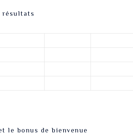
 résultats
d’identifier les points faibles. Un tableau simple suffit :
Jeu
Mise
Résultat
10 €
-10 €
5 €
+10 €
20 €
+30 €
de à ajuster la taille des mises et à confirmer que les stratégie
for fun » au « play for profit »
 et le bonus de bienvenue