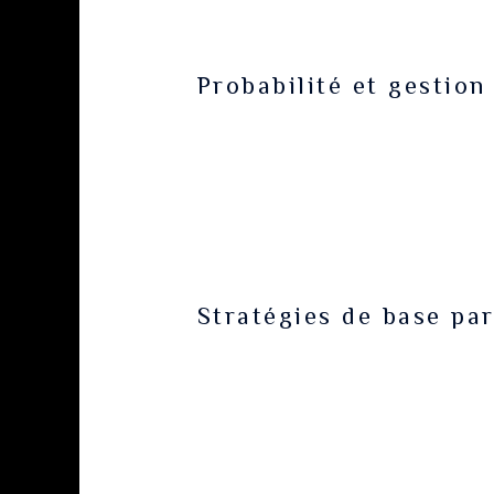
2. Construire une 
Probabilité et gestion
Comprendre la probabilité est indispens
un pari « rouge/noir ». En blackjack, la
La gestion de bankroll repose sur la rè
500 €, la mise maximale recommandée ne
volatilité acceptable.
Stratégies de base par
Blackjack : la stratégie de base
total de 12 contre un 6 du croup
Roulette : le système de paris « 
limite l’exposition.
Poker : le concept de « pot odds
Baccarat : miser sur le banquier