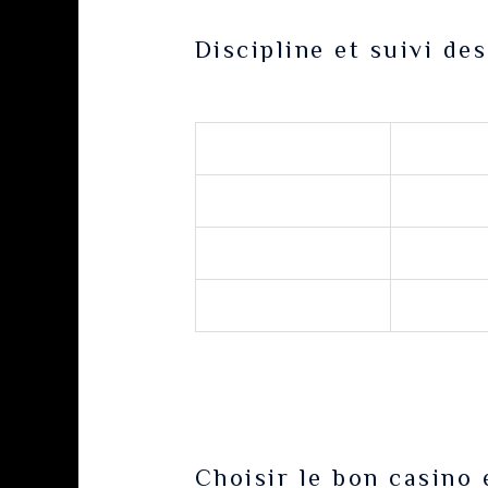
Discipline et suivi des
Tenir un journal de bord détaillé permet 
Date
02/04
Blackjack
03/04
Roulette
05/04
Poker
Analyser ces données chaque semaine ai
3. Passer du « play 
Choisir le bon casino