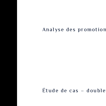
Le passage à l’argent réel nécessite un
jusqu’à 200 € sans wager supplémentair
retirer les gains immédiatement après le
Analyse des promotio
Les promotions courantes comprennen
Cashback : remboursement de 10
Tournois de roulette : buy‑in de 
Reload bonus : 50 % sur le dépô
Il est crucial de lire les termes : un 
avec un wagering élevé peut transforme
Étude de cas – double
Julien, joueur français, a commencé av
blackjack. En appliquant la stratégie de