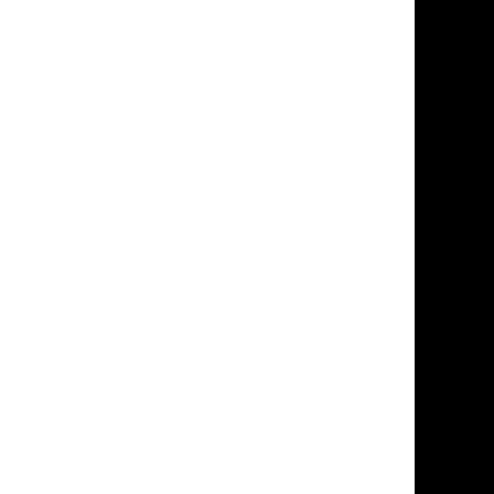
fres, on retrouve un bonus de 200 %
 wager » signifie que le joueur peut
0 € par mois. De même, un reload bonus
50 % jusqu’à 150 € sans wager sur le
es suivantes :