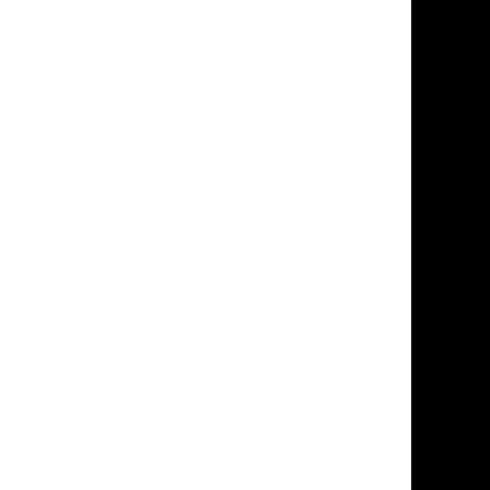
, lorsqu’on exploite intelligemment les
rat
et une gestion du temps de jeu. Le
due du pot. Le baccarat, bien que plus
e devient cruciale.
.