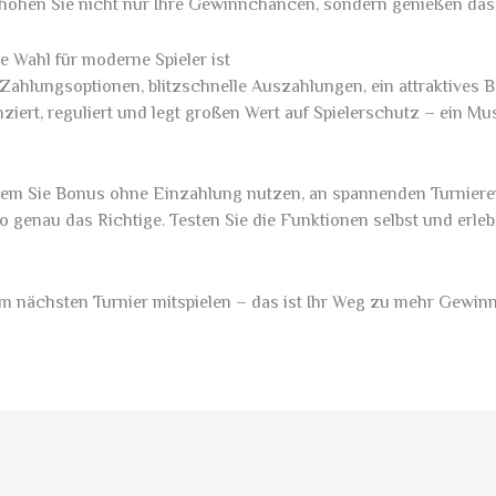
öhen Sie nicht nur Ihre Gewinnchancen, sondern genießen das S
 Wahl für moderne Spieler ist
 Zahlungsoptionen, blitzschnelle Auszahlungen, ein attraktives 
izenziert, reguliert und legt großen Wert auf Spielerschutz – ein
dem Sie Bonus ohne Einzahlung nutzen, an spannenden Turniere
o genau das Richtige. Testen Sie die Funktionen selbst und erleb
m nächsten Turnier mitspielen – das ist Ihr Weg zu mehr Gewin