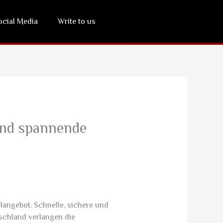
ocial Media
Write to us
 und spannende
elangebot. Schnelle, sichere und
tschland verlangen die