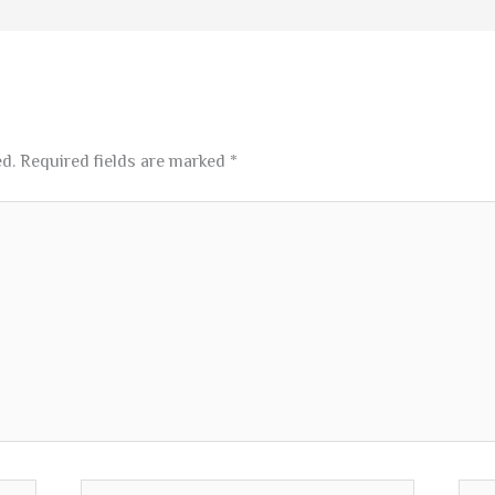
d.
Required fields are marked
*
Email*
Webs