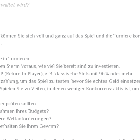
rwaltet wird?
nnen Sie sich voll und ganz auf das Spiel und die Turniere kon
.
 in Turnieren
 Sie im Voraus, wie viel Sie bereit sind zu investieren.
(Return to Player), z. B. klassische Slots mit 96 % oder mehr.
ahlung, um das Spiel zu testen, bevor Sie echtes Geld einsetze
: Spielen Sie zu Zeiten, in denen weniger Konkurrenz aktiv ist,
er prüfen sollten
 Rahmen Ihres Budgets?
dere Wettanforderungen?
erhalten Sie Ihren Gewinn?