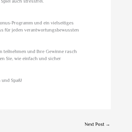
piel auch stressfrei.
Bonus‑Programm und ein vielseitiges
 Muss für jeden verantwortungsbewussten
n teilnehmen und Ihre Gewinne rasch
en Sie, wie einfach und sicher
n und Spaß!
Next Post
→