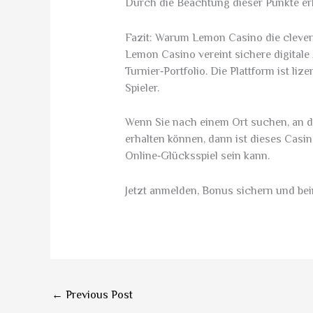
Durch die Beachtung dieser Punkte erh
Fazit: Warum Lemon Casino die clevere
Lemon Casino vereint sichere digitale
Turnier‑Portfolio. Die Plattform ist l
Spieler.
Wenn Sie nach einem Ort suchen, an 
erhalten können, dann ist dieses Casin
Online‑Glücksspiel sein kann.
Jetzt anmelden, Bonus sichern und bei
←
Previous Post