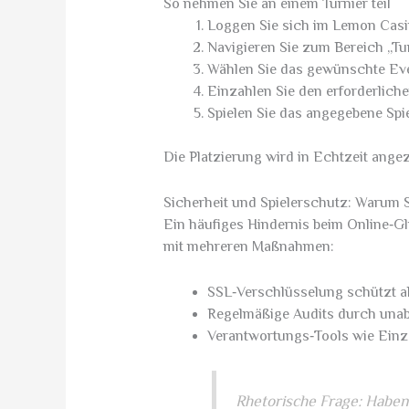
So nehmen Sie an einem Turnier teil
Loggen Sie sich im Lemon Casi
Navigieren Sie zum Bereich „Tur
Wählen Sie das gewünschte Even
Einzahlen Sie den erforderlichen
Spielen Sie das angegebene Spiel
Die Platzierung wird in Echtzeit angez
Sicherheit und Spielerschutz: Warum 
Ein häufiges Hindernis beim Online‑G
mit mehreren Maßnahmen:
SSL‑Verschlüsselung schützt a
Regelmäßige Audits durch unabh
Verantwortungs‑Tools wie Einzah
Rhetorische Frage: Haben 