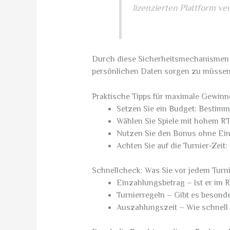
lizenzierten Plattform ve
Durch diese Sicherheitsmechanismen kö
persönlichen Daten sorgen zu müssen
Praktische Tipps für maximale Gewinne
Setzen Sie ein Budget: Bestimmen
Wählen Sie Spiele mit hohem RTP 
Nutzen Sie den Bonus ohne Einz
Achten Sie auf die Turnier‑Zeit
Schnellcheck: Was Sie vor jedem Turni
Einzahlungsbetrag – Ist er im
Turnierregeln – Gibt es beson
Auszahlungszeit – Wie schnell 