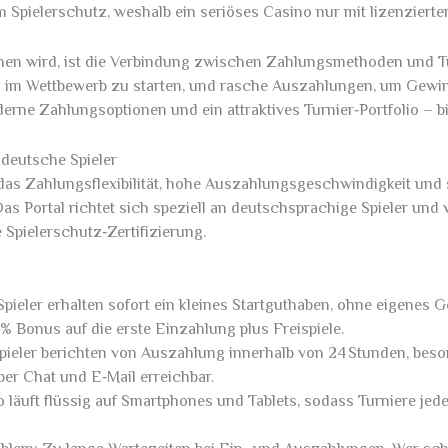
Spielerschutz, weshalb ein seriöses Casino nur mit lizenzierten
ehen wird, ist die Verbindung zwischen Zahlungsmethoden und Tu
g im Wettbewerb zu starten, und rasche Auszahlungen, um Gewin
erne Zahlungsoptionen und ein attraktives Turnier‑Portfolio – bi
deutsche Spieler
as Zahlungsflexibilität, hohe Auszahlungsgeschwindigkeit und 
as Portal richtet sich speziell an deutschsprachige Spieler und 
Spielerschutz‑Zertifizierung.
eler erhalten sofort ein kleines Startguthaben, ohne eigenes Ge
 Bonus auf die erste Einzahlung plus Freispiele.
pieler berichten von Auszahlung innerhalb von 24 Stunden, beson
er Chat und E‑Mail erreichbar.
läuft flüssig auf Smartphones und Tablets, sodass Turniere jede