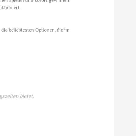
nell spielen und sofort gewinnen
ktioniert.
die beliebtesten Optionen, die im
gszeiten bietet.