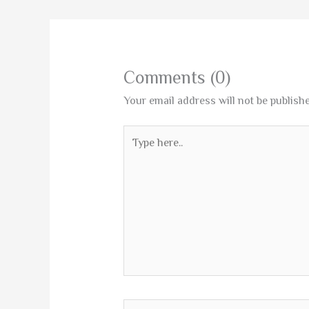
Comments (0)
Your email address will not be publishe
Type
here..
Name*