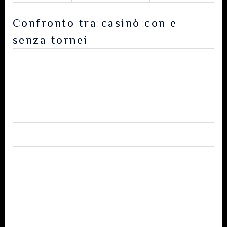
Confronto tra casinò con e
senza tornei
Casinò
Tornei
Incremento
Tasso
tematici
ricavi (%)
di
churn
Betway
Sì
+27
8 %
888casino
Sì
+24
9 %
Unibet
No
+9
15 %
William
No
+7
14 %
Hill
I dati mostrano chiaramente che l’introduzione di tornei