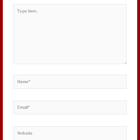
Type
here..
Name*
Email*
Website