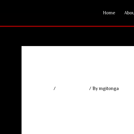
Skip
to
Home
Abou
content
Complete gids voor o
/
Uncategorized
/ By
mgitonga
Deze praktische gids voor
Gg.Poker c
Before You Start
Zorg dat je 18 jaar of ouder ben