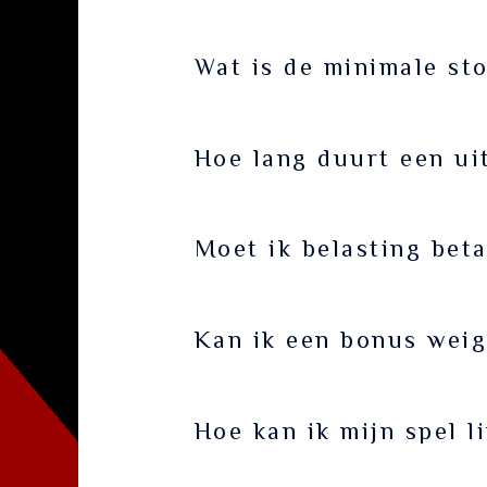
Quick Answers
Wat is de minimale st
De minimale storting is €10 voor de 
Hoe lang duurt een ui
E-wallets binnen 24 uur, creditcards 
Moet ik belasting beta
Dat hangt af van je woonland. Bij een 
Kan ik een bonus wei
Ja, je kunt ervoor kiezen om geen welk
Hoe kan ik mijn spel l
Ga naar de accountinstellingen en kies ‘