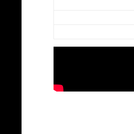
E-Wallets (Skrill, Neteller)
Bankoverschrijving
Cryptocurrency (BTC, ETH)
Een handige video over het kiezen van 
Licence & Player P
Dit casino opereert onder een Curacao-
bescherming is minder streng dan bij 