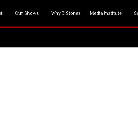
t
Our Shows
Why 3 Stones
Media Institute
S
nline casino bonussen, mobiel en ui
asino
richt zich op wat echt belangrijk is: bonussen, mobiele toega
t en in een land woont waar online gokken legaal is.