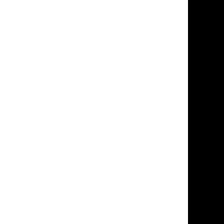
land.
t te uploaden.
ren. Stel dat je €100 stort en de