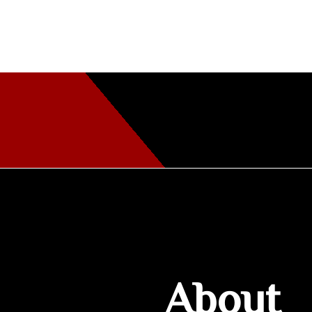
About