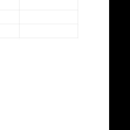
Binnen 24 uur
3-7 werkdagen
Enkele uren
jk spel en veiligheid, maar de
e casino’s kunnen in sommige EU-