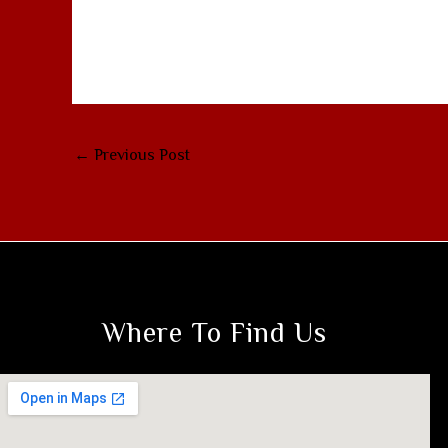
←
Previous Post
Where To Find Us