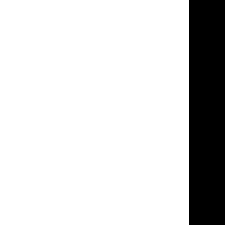
slimieten, zelfuitsluiting en
rt. Controleer of de documenten
 de e-mail.
 Vraag een berekening van de
e browser. Als het aanhoudt, neem dan
wallets) of 5 werkdagen (voor
enste duur.