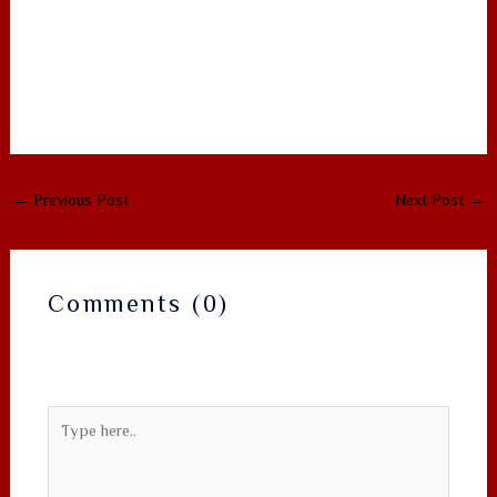
L’equilibrio tra engagement e responsabilità è la chiave
per un futuro sostenibile: più interazioni, più
divertimento, ma sempre con strumenti di protezione
che mantengano al sicuro il benessere dei giocatori.
←
Previous Post
Next Post
→
Comments (0)
Your email address will not be published.
Required
fields are marked
*
Type
here..