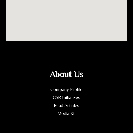
About Us
Company Profile
CSR Initiatives
Read Articles
Media Kit