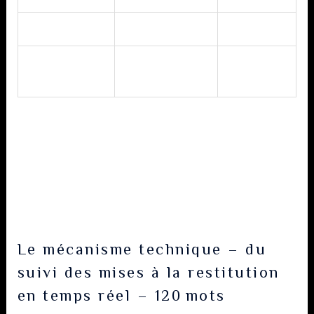
Tours gratuits
15 %
52
Cashback
28 %
68
mobile
Les chiffres montrent que le cash‑back dépasse
largement les bonus classiques en termes de rétention et
de revenu moyen par utilisateur (ARPU). Les opérateurs
constatent également une hausse du temps moyen passé
dans l’app, car les joueurs consultent régulièrement leur
compteur de remboursement.
Le mécanisme technique – du
suivi des mises à la restitution
en temps réel – 120 mots