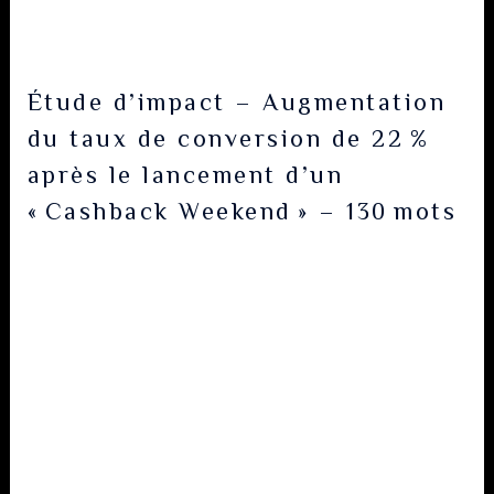
généré par le filleul pendant les 30 premiers jours,
créant une synergie entre acquisition et rétention.
Étude d’impact – Augmentation
du taux de conversion de 22 %
après le lancement d’un
« Cashback Weekend » – 130 mots
Un casino français a introduit le « Cashback Weekend »,
offrant 15 % de remboursement sur toutes les pertes du
vendredi au dimanche. En deux semaines, le taux de
conversion des visiteurs en joueurs actifs est passé de
8 % à 9,8 %, soit une hausse de 22 %. Le même weekend a
généré une hausse de 18 % du nombre de sessions par
utilisateur, confirmant l’efficacité de l’alliance cash‑back
et promotion temporelle.