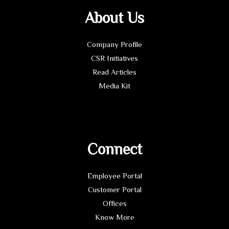
About Us
Company Profile
CSR Initiatives
Read Articles
Media Kit
Connect
Employee Portal
Customer Portal
Offices
Know More