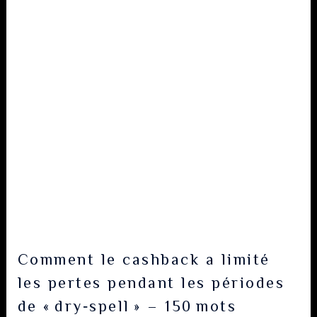
45 € de pertes nettes, récupère 2,25 €.
–
Mois 3
: Silver (7 %). Après 600 € de mises, il récupère
42 €.
–
Mois 6
: Gold (10 %). Les pertes nettes s’élèvent à
1 200 €, le remboursement atteint 120 €.
–
Mois 12
: Platinum (13 %). Sur 2 500 € de pertes, Lucas
récupère 325 €, tout en bénéficiant de tours gratuits sur
Starburst
et d’une limite de mise de 5 000 € sur le
blackjack.
L’analyse du ROI personnel montre que, grâce au
cash‑back, Lucas a réduit son coût moyen par session
de 15 % tout en augmentant son temps de jeu de 30 %.
Comment le cashback a limité
les pertes pendant les périodes
de « dry‑spell » – 150 mots