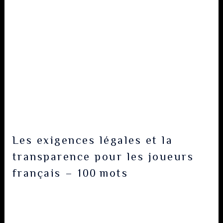
Le back‑end du casino intègre un module de suivi des
mises qui enregistre chaque pari avec son identifiant de
jeu, le montant et le résultat. Un algorithme calcule le
total des pertes nettes sur la fenêtre de cash‑back
définie, puis applique le pourcentage de remboursement.
Le crédit est immédiatement injecté dans le portefeuille
virtuel du joueur, déclenchant une notification push.
Cette boucle fermée garantit que le joueur voit le résultat
de son cash‑back sans délai, renforçant la confiance
dans le système.
Les exigences légales et la
transparence pour les joueurs
français – 100 mots
En France, les opérateurs doivent se conformer à
l’Autorité Nationale des Jeux (ANJ). Le cash‑back doit être
clairement indiqué dans les conditions générales, avec