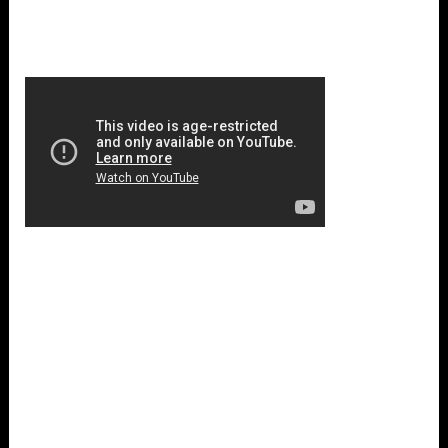
dal bonus. I giri gratuiti vengono accreditati in lotti e le
loro vincite sono soggette allo stesso requisito.
Mobile App
Il casino è ottimizzato per dispositivi mobili grazie a una
Progressive Web App (PWA). Non è disponibile un’app
nativa su Google Play o App Store; puoi aggiungere la
PWA alla schermata home del tuo smartphone
direttamente dal browser. Funziona su Android e iOS e
offre la stessa esperienza del desktop.