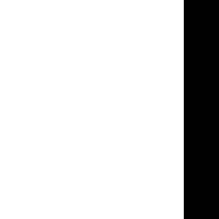
izenziert und unterliegt strengen
nus‑Paketen
e ersten Einzahlungen vervielfachen.
 auch bei Sportwetten zu maximieren.