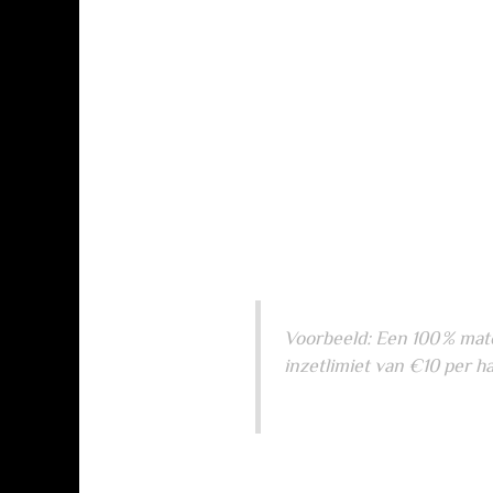
Bepaal je startbankroll – bijvoo
Stel een maximale inzet in – nie
Pas de inzet aan – verhoog allee
Deze aanpak voorkomt grote verliezen e
4. Profiteer van d
Vinci Spin Casino biedt een royale w
verschillende tafelspellen uit te prober
Voorbeeld:
Een 100 % matc
inzetlimiet van €10 per h
5. Maak gebruik va