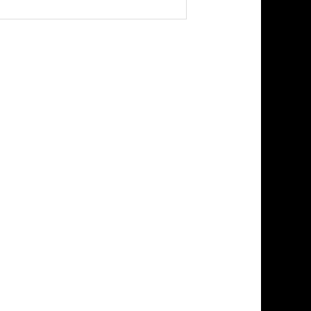
Roulette, Blackjack
 platforms, inclusief Vinci Spin
, en het eindresultaat. Met deze data