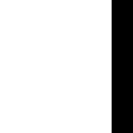
over naar een spel met een lager
ra voordelen
g je toegang tot:
ties
egelmatig. Abonneer je op de