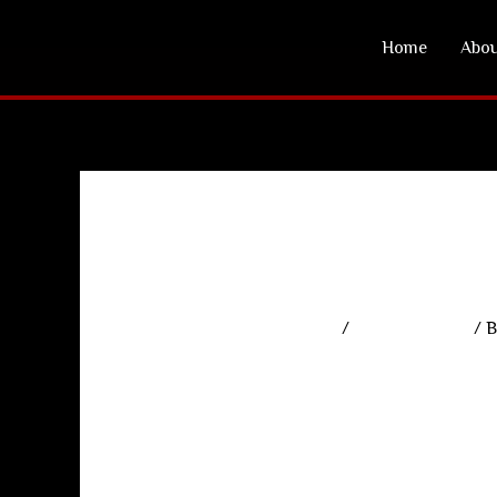
Skip
to
Home
Abou
content
10 bewezen strategie
Leave a Comment
/
Uncategorized
/ 
Wanneer je net begint met tafelspellen,
sleutel tot lange termijn succes. Door v
van regels, inzetlimieten en uitbetalin